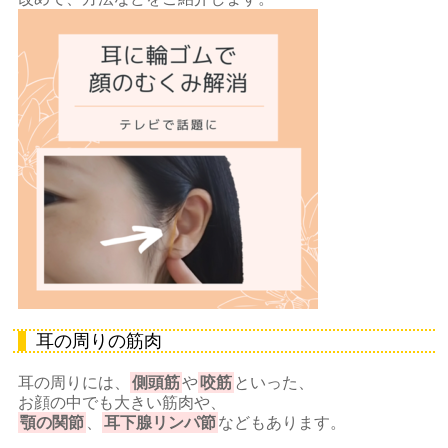
耳の周りの筋肉
耳の周りには、
側頭筋
や
咬筋
といった、
お顔の中でも大きい筋肉や、
顎の関節
、
耳下腺リンパ節
などもあります。