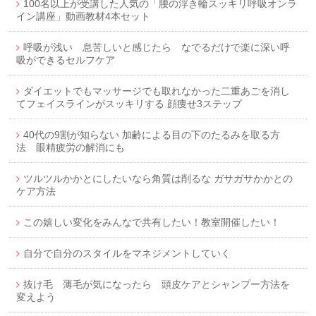
100名以上が受講した人気の「腰の浮き輪スッキリ呼吸オンラ
イン講座」動画教材4本セット
呼吸が浅い 息苦しいと感じたら なでるだけで楽に深い呼
吸ができるセルフケア
ダイエットでもマッサージでも取れなかった二重あごを消し
てフェイスラインがスッキリする 顔痩せ3ステップ
40代の9割が知らない 加齢による目の下のたるみを取る方
法 眼精疲労の解消にも
ツルツルかかとにしたいなら角質は削るな ガサガサかかとの
ケア方法
この嬉しい変化をみんなで共有したい！教室開催したい！
自分で自分のスタイルをマネジメントしていく
抜け毛 薄毛が気になったら 頭皮ケアとシャンプー方法を
変えよう