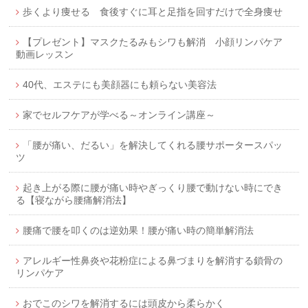
歩くより痩せる 食後すぐに耳と足指を回すだけで全身痩せ
【プレゼント】マスクたるみもシワも解消 小顔リンパケア
動画レッスン
40代、エステにも美顔器にも頼らない美容法
家でセルフケアが学べる～オンライン講座～
「腰が痛い、だるい」を解決してくれる腰サポータースパッ
ツ
起き上がる際に腰が痛い時やぎっくり腰で動けない時にでき
る【寝ながら腰痛解消法】
腰痛で腰を叩くのは逆効果！腰が痛い時の簡単解消法
アレルギー性鼻炎や花粉症による鼻づまりを解消する鎖骨の
リンパケア
おでこのシワを解消するには頭皮から柔らかく