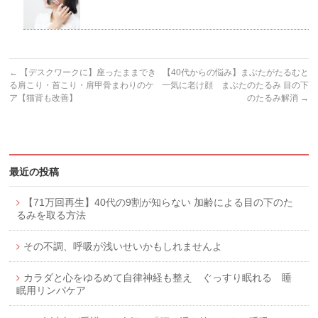
←
【デスクワークに】座ったままでき
【40代からの悩み】まぶたがたるむと
る肩こり・首こり・肩甲骨まわりのケ
一気に老け顔 まぶたのたるみ 目の下
ア【猫背も改善】
のたるみ解消
→
最近の投稿
【71万回再生】40代の9割が知らない 加齢による目の下のた
るみを取る方法
その不調、呼吸が浅いせいかもしれませんよ
カラダと心をゆるめて自律神経も整え ぐっすり眠れる 睡
眠用リンパケア