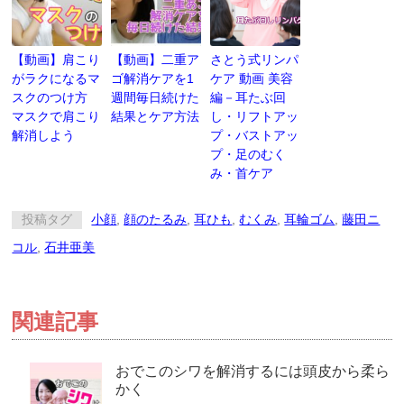
【動画】肩こり
【動画】二重ア
さとう式リンパ
がラクになるマ
ゴ解消ケアを1
ケア 動画 美容
スクのつけ方
週間毎日続けた
編－耳たぶ回
マスクで肩こり
結果とケア方法
し・リフトアッ
解消しよう
プ・バストアッ
プ・足のむく
み・首ケア
投稿タグ
小顔
,
顔のたるみ
,
耳ひも
,
むくみ
,
耳輪ゴム
,
藤田ニ
コル
,
石井亜美
関連記事
おでこのシワを解消するには頭皮から柔ら
かく