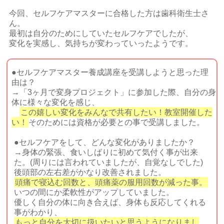
今回、セルフケアマスターに合格した方は歯科衛生士さ
ん。
最初は自分のためにしていたセルフケアでしたが、
変化を実感し、気持ちが変わっていったようです。
●セルフケアマスター養成講座を受講しようと思った理
由は？
→「3ヶ月で変身プロジェクト」に参加した際、自分の身
体に様々な変化を感じ、
この嬉しい変化をみんなで共有したい！教室開催した
い！
そのためには資格が必要との事で受講しました。
●セルフケアをして、どんな変化がありましたか？
→身体の緊張、食いしばりに初めて気付く事が出来
た。(周りには言われていましたが、自覚なしでした)
後頭部の左右差がかなり改善されました。
頭痛で寝込む回数と、頭痛薬の服用回数が減った事。
いつの間にか柔軟性がアップしていました。
優しく自分の体に向き合えば、身体も反応してくれる
事がわかり、
もっと自分を大切に扱いたいと思うようになりまし