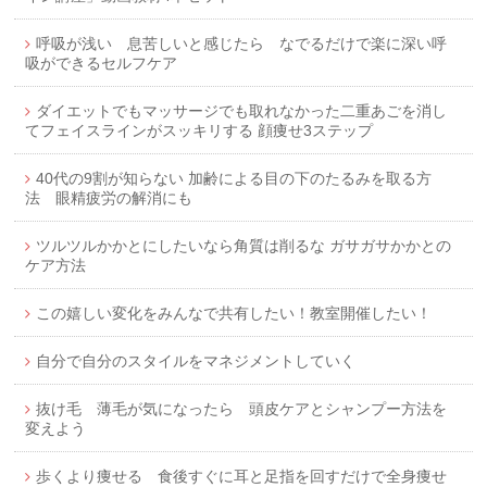
呼吸が浅い 息苦しいと感じたら なでるだけで楽に深い呼
吸ができるセルフケア
ダイエットでもマッサージでも取れなかった二重あごを消し
てフェイスラインがスッキリする 顔痩せ3ステップ
40代の9割が知らない 加齢による目の下のたるみを取る方
法 眼精疲労の解消にも
ツルツルかかとにしたいなら角質は削るな ガサガサかかとの
ケア方法
この嬉しい変化をみんなで共有したい！教室開催したい！
自分で自分のスタイルをマネジメントしていく
抜け毛 薄毛が気になったら 頭皮ケアとシャンプー方法を
変えよう
歩くより痩せる 食後すぐに耳と足指を回すだけで全身痩せ