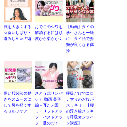
顔を大きくする
おでこのシワを
【動画】タイの
≪食いしばり・
解消するには頭
学生さんと一緒
噛みしめ≫の癖
皮から柔らかく
に、タイ語で姿
勢が良くなる体
操
硬い股関節の動
さとう式リンパ
呼吸だけでコロ
きをスムーズに
ケア 動画 美容
ナ太りのお腹が
して脚を軽くす
編－耳たぶ回
スッキリ！【腰
るセルフケア
し・リフトアッ
の浮き輪スッキ
プ・バストアッ
リ呼吸オンライ
プ・足のむく
ン講座】