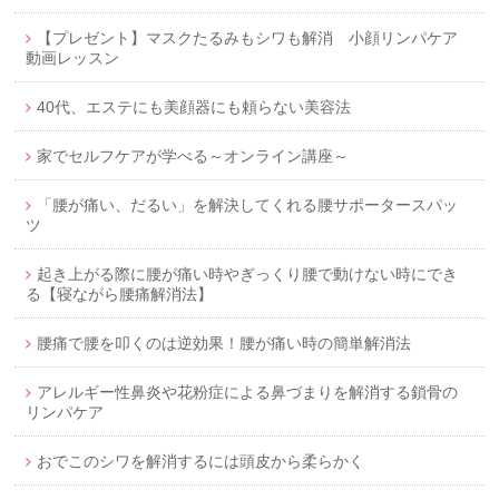
【プレゼント】マスクたるみもシワも解消 小顔リンパケア
動画レッスン
40代、エステにも美顔器にも頼らない美容法
家でセルフケアが学べる～オンライン講座～
「腰が痛い、だるい」を解決してくれる腰サポータースパッ
ツ
起き上がる際に腰が痛い時やぎっくり腰で動けない時にでき
る【寝ながら腰痛解消法】
腰痛で腰を叩くのは逆効果！腰が痛い時の簡単解消法
アレルギー性鼻炎や花粉症による鼻づまりを解消する鎖骨の
リンパケア
おでこのシワを解消するには頭皮から柔らかく