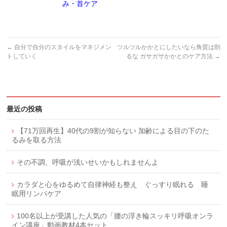
み・首ケア
←
自分で自分のスタイルをマネジメン
ツルツルかかとにしたいなら角質は削
トしていく
るな ガサガサかかとのケア方法
→
最近の投稿
【71万回再生】40代の9割が知らない 加齢による目の下のた
るみを取る方法
その不調、呼吸が浅いせいかもしれませんよ
カラダと心をゆるめて自律神経も整え ぐっすり眠れる 睡
眠用リンパケア
100名以上が受講した人気の「腰の浮き輪スッキリ呼吸オンラ
イン講座」動画教材4本セット