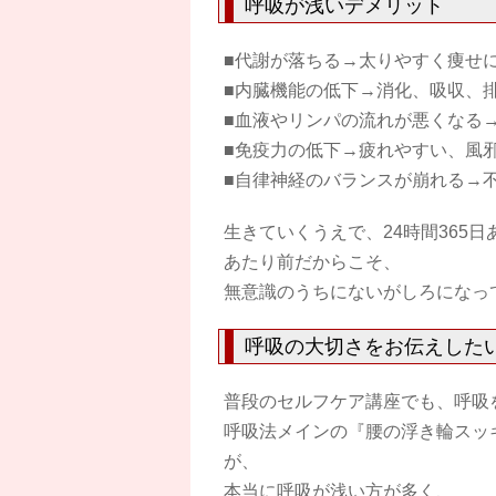
呼吸が浅いデメリット
■代謝が落ちる→太りやすく痩せ
■内臓機能の低下→消化、吸収、
■血液やリンパの流れが悪くなる
■免疫力の低下→疲れやすい、風
■自律神経のバランスが崩れる→
生きていくうえで、24時間365
あたり前だからこそ、
無意識のうちにないがしろになっ
呼吸の大切さをお伝えした
普段のセルフケア講座でも、呼吸
呼吸法メインの『腰の浮き輪スッ
が、
本当に呼吸が浅い方が多く、