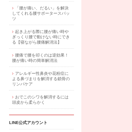
「腰が痛い、だるい」を解決
してくれる腰サポータースパッ
ツ
起き上がる際に腰が痛い時や
ぎっくり腰で動けない時にでき
る【寝ながら腰痛解消法】
腰痛で腰を叩くのは逆効果！
腰が痛い時の簡単解消法
アレルギー性鼻炎や花粉症に
よる鼻づまりを解消する鎖骨の
リンパケア
おでこのシワを解消するには
頭皮から柔らかく
LINE公式アカウント