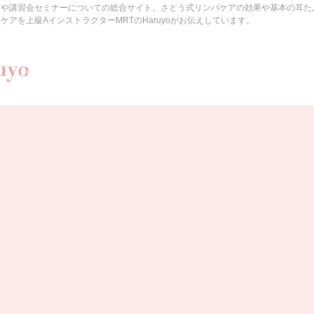
度や講習会セミナーについての総合サイト。さとう式リンパケアの効果や基本の耳た
アを上級AインストラクターMRTのHaruyoがお伝えしています。