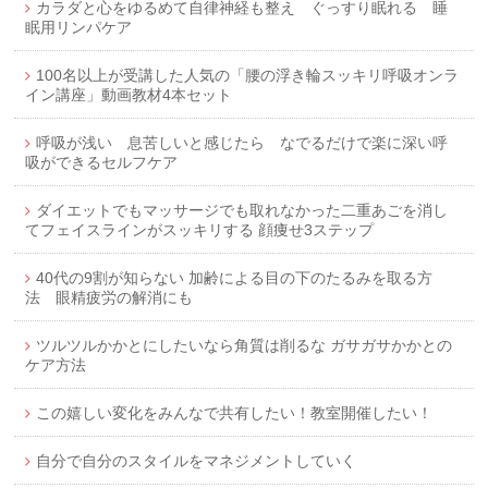
カラダと心をゆるめて自律神経も整え ぐっすり眠れる 睡
眠用リンパケア
100名以上が受講した人気の「腰の浮き輪スッキリ呼吸オンラ
イン講座」動画教材4本セット
呼吸が浅い 息苦しいと感じたら なでるだけで楽に深い呼
吸ができるセルフケア
ダイエットでもマッサージでも取れなかった二重あごを消し
てフェイスラインがスッキリする 顔痩せ3ステップ
40代の9割が知らない 加齢による目の下のたるみを取る方
法 眼精疲労の解消にも
ツルツルかかとにしたいなら角質は削るな ガサガサかかとの
ケア方法
この嬉しい変化をみんなで共有したい！教室開催したい！
自分で自分のスタイルをマネジメントしていく