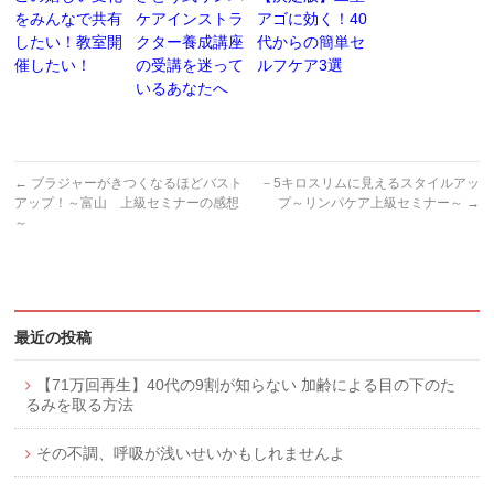
をみんなで共有
ケアインストラ
アゴに効く！40
したい！教室開
クター養成講座
代からの簡単セ
催したい！
の受講を迷って
ルフケア3選
いるあなたへ
←
ブラジャーがきつくなるほどバスト
－5キロスリムに見えるスタイルアッ
アップ！～富山 上級セミナーの感想
プ～リンパケア上級セミナー～
→
～
最近の投稿
【71万回再生】40代の9割が知らない 加齢による目の下のた
るみを取る方法
その不調、呼吸が浅いせいかもしれませんよ