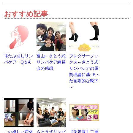
おすすめ記事
耳たぶ回しリン
富山・さとう式
フレクサーソッ
パケア Q＆A
リンパケア練習
クス～さとう式
会の感想
リンパケアの屈
筋理論に基づい
た画期的な靴下
～
この嬉しい変化
さとう式リンパ
【決定版】二重