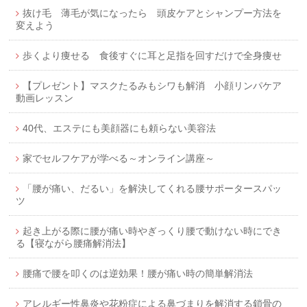
抜け毛 薄毛が気になったら 頭皮ケアとシャンプー方法を
変えよう
歩くより痩せる 食後すぐに耳と足指を回すだけで全身痩せ
【プレゼント】マスクたるみもシワも解消 小顔リンパケア
動画レッスン
40代、エステにも美顔器にも頼らない美容法
家でセルフケアが学べる～オンライン講座～
「腰が痛い、だるい」を解決してくれる腰サポータースパッ
ツ
起き上がる際に腰が痛い時やぎっくり腰で動けない時にでき
る【寝ながら腰痛解消法】
腰痛で腰を叩くのは逆効果！腰が痛い時の簡単解消法
アレルギー性鼻炎や花粉症による鼻づまりを解消する鎖骨の