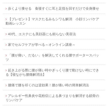
歩くより痩せる 食後すぐに耳と足指を回すだけで全身痩せ
【プレゼント】マスクたるみもシワも解消 小顔リンパケア
動画レッスン
40代、エステにも美顔器にも頼らない美容法
家でセルフケアが学べる～オンライン講座～
「腰が痛い、だるい」を解決してくれる腰サポータースパッ
ツ
起き上がる際に腰が痛い時やぎっくり腰で動けない時にでき
る【寝ながら腰痛解消法】
腰痛で腰を叩くのは逆効果！腰が痛い時の簡単解消法
アレルギー性鼻炎や花粉症による鼻づまりを解消する鎖骨の
リンパケア