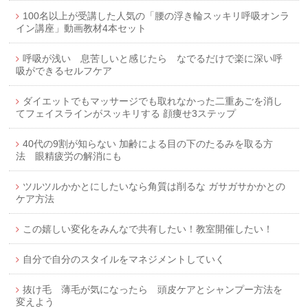
100名以上が受講した人気の「腰の浮き輪スッキリ呼吸オンラ
イン講座」動画教材4本セット
呼吸が浅い 息苦しいと感じたら なでるだけで楽に深い呼
吸ができるセルフケア
ダイエットでもマッサージでも取れなかった二重あごを消し
てフェイスラインがスッキリする 顔痩せ3ステップ
40代の9割が知らない 加齢による目の下のたるみを取る方
法 眼精疲労の解消にも
ツルツルかかとにしたいなら角質は削るな ガサガサかかとの
ケア方法
この嬉しい変化をみんなで共有したい！教室開催したい！
自分で自分のスタイルをマネジメントしていく
抜け毛 薄毛が気になったら 頭皮ケアとシャンプー方法を
変えよう