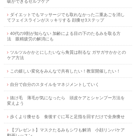
吸ができるセルフケア
ダイエットでもマッサージでも取れなかった二重あごを消し
てフェイスラインがスッキリする 顔痩せ3ステップ
40代の9割が知らない 加齢による目の下のたるみを取る方
法 眼精疲労の解消にも
ツルツルかかとにしたいなら角質は削るな ガサガサかかとの
ケア方法
この嬉しい変化をみんなで共有したい！教室開催したい！
自分で自分のスタイルをマネジメントしていく
抜け毛 薄毛が気になったら 頭皮ケアとシャンプー方法を
変えよう
歩くより痩せる 食後すぐに耳と足指を回すだけで全身痩せ
【プレゼント】マスクたるみもシワも解消 小顔リンパケア
動画レッスン