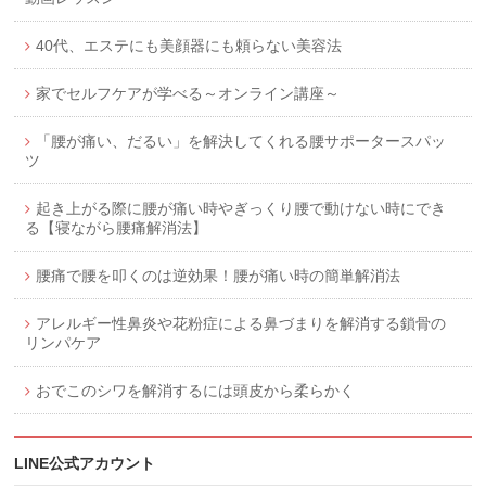
40代、エステにも美顔器にも頼らない美容法
家でセルフケアが学べる～オンライン講座～
「腰が痛い、だるい」を解決してくれる腰サポータースパッ
ツ
起き上がる際に腰が痛い時やぎっくり腰で動けない時にでき
る【寝ながら腰痛解消法】
腰痛で腰を叩くのは逆効果！腰が痛い時の簡単解消法
アレルギー性鼻炎や花粉症による鼻づまりを解消する鎖骨の
リンパケア
おでこのシワを解消するには頭皮から柔らかく
LINE公式アカウント